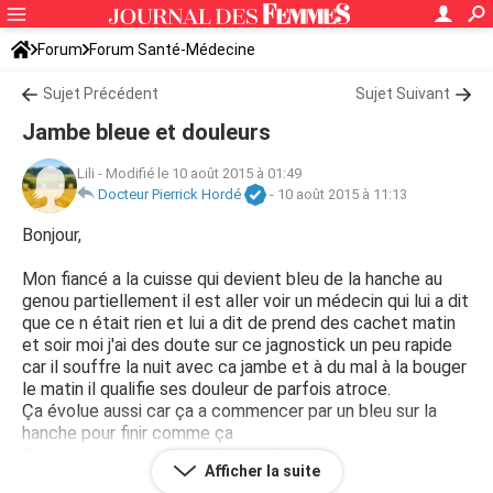
Forum
Forum Santé-Médecine
Symptômes et maladies courantes
Sujet Précédent
Sujet Suivant
Jambe bleue et douleurs
Lili
-
Modifié le 10 août 2015 à 01:49
Docteur Pierrick Hordé
-
10 août 2015 à 11:13
Bonjour,
Mon fiancé a la cuisse qui devient bleu de la hanche au
genou partiellement il est aller voir un médecin qui lui a dit
que ce n était rien et lui a dit de prend des cachet matin
et soir moi j'ai des doute sur ce jagnostick un peu rapide
car il souffre la nuit avec ca jambe et à du mal à la bouger
le matin il qualifie ses douleur de parfois atroce.
Ça évolue aussi car ça a commencer par un bleu sur la
hanche pour finir comme ça
Si quelqu'un pourrais me donner des réponse même si je
Afficher la suite
sais que le monde n est pas qualifié en médecine merci de