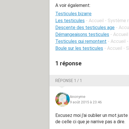
A voir également:
Testicules bizarre
Les testicules
- Accueil - Système 
Descente des testicules age
- Accu
Démangeaisons testicules
- Accuei
Testicules qui remontent
- Accueil 
Boule sur les testicules
- Accueil -
1 réponse
RÉPONSE 1 / 1
Anonyme
9 août 2015 à 23:46
Excusez moi j'ai oublier un mot juste
de celle ci que je narrive pas a dire.