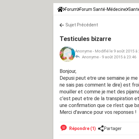
Forum
Forum Santé-Médecine
Sant
Sujet Précédent
Testicules bizarre
Anonyme
-
Modifié le 9 août 2015 à
Anonyme -
9 août 2015 à 23:46
Bonjour,
Depusi peut etre une semaine je me s
ne sais pas comment le dire) est fro
mouiller et comme je met des pijamas
c'est peut etre de la transpiration et 
une confirmation que ce n'est que ba
Merci d'avance pour vos reponses !
Répondre (1)
Partager