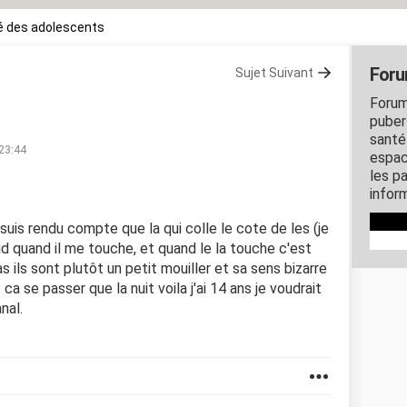
é des adolescents
Foru
Sujet Suivant
Forum
puber
santé
 23:44
espac
les p
inform
uis rendu compte que la qui colle le cote de les (je
id quand il me touche, et quand le la touche c'est
 ils sont plutôt un petit mouiller et sa sens bizarre
ca se passer que la nuit voila j'ai 14 ans je voudrait
nal.