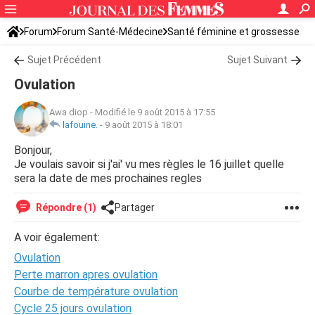
Forum
Forum Santé-Médecine
Santé féminine et grossesse
Ovulation
Sujet Précédent
Sujet Suivant
Ovulation
Awa diop
-
Modifié le 9 août 2015 à 17:55
lafouine.
-
9 août 2015 à 18:01
Bonjour,
Je voulais savoir si j'ai' vu mes règles le 16 juillet quelle
sera la date de mes prochaines regles
Répondre (1)
Partager
A voir également:
Ovulation
Perte marron apres ovulation
Courbe de température ovulation
Cycle 25 jours ovulation