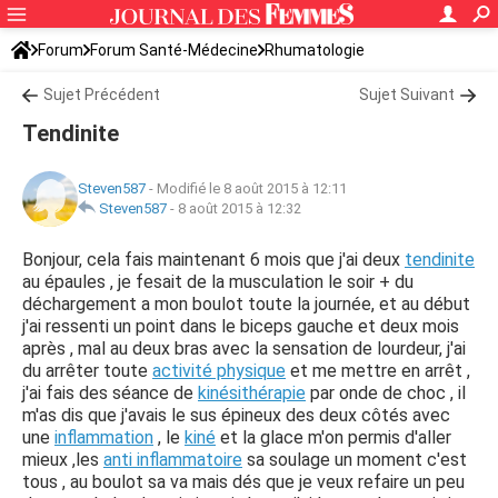
Forum
Forum Santé-Médecine
Rhumatologie
Sujet Précédent
Sujet Suivant
Tendinite
Steven587
-
Modifié le 8 août 2015 à 12:11
Steven587
-
8 août 2015 à 12:32
Bonjour, cela fais maintenant 6 mois que j'ai deux
tendinite
au épaules , je fesait de la musculation le soir + du
déchargement a mon boulot toute la journée, et au début
j'ai ressenti un point dans le biceps gauche et deux mois
après , mal au deux bras avec la sensation de lourdeur, j'ai
du arrêter toute
activité physique
et me mettre en arrêt ,
j'ai fais des séance de
kinésithérapie
par onde de choc , il
m'as dis que j'avais le sus épineux des deux côtés avec
une
inflammation
, le
kiné
et la glace m'on permis d'aller
mieux ,les
anti inflammatoire
sa soulage un moment c'est
tous , au boulot sa va mais dés que je veux refaire un peu