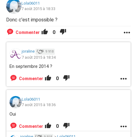
Lola06011
7 août 2015 à 18:33
Donc c'est impossible ?
0
Commenter
joraline
9 918
7 août 2015 à 18:34
En septembre 2014 ?
0
Commenter
Lola06011
7 août 2015 à 18:36
Oui
0
Commenter
joraline
>
Lola06011
9 918