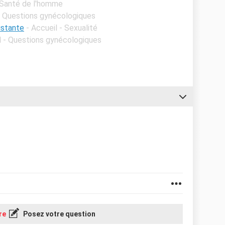
- Santé de l'homme
 - Questions gynécologiques
istante
- Accueil - Sexualité
l - Questions gynécologiques
re
Posez votre question