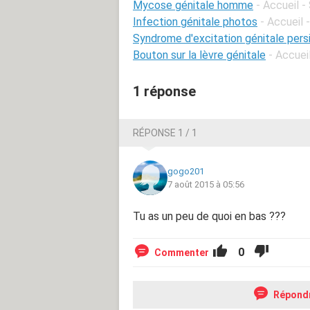
Mycose génitale homme
- Accueil 
Infection génitale photos
- Accueil
Syndrome d'excitation génitale pers
Bouton sur la lèvre génitale
- Accuei
1 réponse
RÉPONSE 1 / 1
gogo201
7 août 2015 à 05:56
Tu as un peu de quoi en bas ???
0
Commenter
Répond