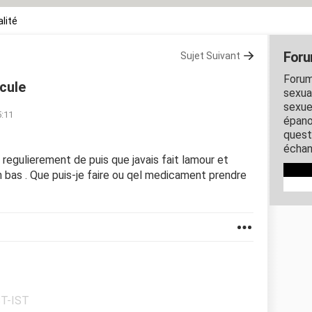
lité
Foru
Sujet Suivant
Forum
icule
sexual
sexue
5:11
épano
quest
échan
 regulierement de puis que javais fait lamour et
n bas . Que puis-je faire ou qel medicament prendre
ST-IST