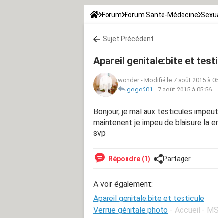
Forum
Forum Santé-Médecine
Sexua
Sujet Précédent
Apareil genitale:bite et test
wonder
-
Modifié le 7 août 2015 à 0
gogo201
-
7 août 2015 à 05:56
Bonjour, je mal aux testicules impeut
maintenent je impeu de blaisure la e
svp
Répondre (1)
Partager
A voir également:
Apareil genitale:bite et testicule
Verrue génitale photo
- Accueil - M