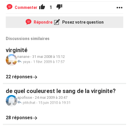
1
Commenter
Répondre
Posez votre question
Discussions similaires
virginité
nanane
-
31 mai 2008 à 15:12
yaya
-
1 févr. 2009 à 17:57
22 réponses
de quel couleurest le sang de la virginite?
apofisse
-
24 mai 2009 à 20:47
ptitchat
-
15 juin 2010 à 19:31
28 réponses