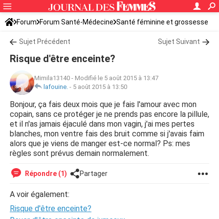
Forum
Forum Santé-Médecine
Santé féminine et grossesse
Tomber enceinte
Sujet Précédent
Sujet Suivant
Risque d'être enceinte?
Mimila13140
-
Modifié le 5 août 2015 à 13:47
lafouine.
-
5 août 2015 à 13:50
Bonjour, ça fais deux mois que je fais l'amour avec mon
copain, sans ce protéger je ne prends pas encore la pillule,
et il n'as jamais éjaculé dans mon vagin, j'ai mes pertes
blanches, mon ventre fais des bruit comme si j'avais faim
alors que je viens de manger est-ce normal? Ps: mes
règles sont prévus demain normalement.
Répondre (1)
Partager
A voir également:
Risque d'être enceinte?