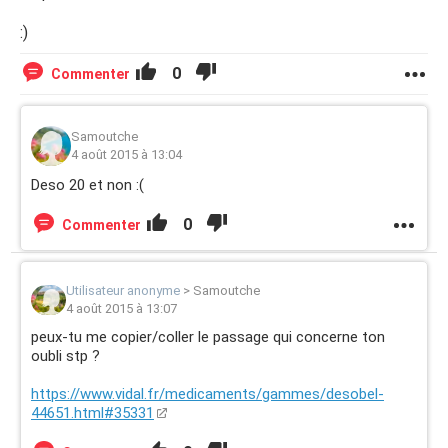
:)
0
Commenter
Samoutche
4 août 2015 à 13:04
Deso 20 et non :(
0
Commenter
Utilisateur anonyme
>
Samoutche
4 août 2015 à 13:07
peux-tu me copier/coller le passage qui concerne ton
oubli stp ?
https://www.vidal.fr/medicaments/gammes/desobel-
44651.html#35331