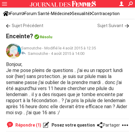
Forum
Forum Santé-Médecine
Sexualité
Contraception
Sujet Précédent
Sujet Suivant
Enceinte?
Résolu
Samoutche
-
Modifié le 4 août 2015 à 12:35
Samoutche -
4 août 2015 à 14:00
Bonjour,
Je me pose pleins de questions .. j'ai eu un rapport lundi
soir (hier) sans protection.. je suis sur pilule mais la
semaine passe j'ai oublier de la prendre mardi .. donc j'ai
été aujourd'hui vers 11 heure chercher une pilule du
lendemain .. il y a des risques que je tombe enceinte par
rapport à la fécondation .. ? j'ai pris la pilule de lendemain
après 16 heure donc elle devrait être efficace nan ? Aider
moi svp .. j'ai que 16 ans :/
Répondre (1)
Posez votre question
Partager