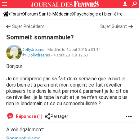
Forum
Forum Santé-Médecine
Psychologie et bien-être
Sommeil et fatigue
Sujet Précédent
Sujet Suivant
Sommeil: somnambule?
Dollydreams
-
Modifié le 4 août 2015 à 01:14
Dollydreams
-
4 août 2015 à 12:53
Bonjour
Je ne comprend pas sa fait deux semaine que la nuit je
dors bien et à parament mon conjoint ce fait réveiller
plusieurs fois dans la nuit par moi à parament je lui dit de
ce réveiller , je la tape la nuit et je ne m'en souviens plus
rien le lendemain et ce du somnonbulisme ?
Répondre (1)
Partager
A voir également:
Somnonbulisme