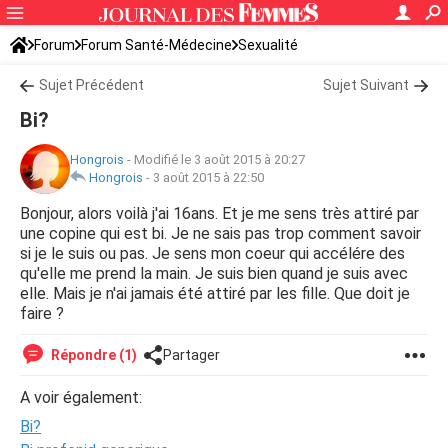
Forum
Forum Santé-Médecine
Sexualité
Sujet Précédent
Sujet Suivant
Bi?
Hongrois
-
Modifié le 3 août 2015 à 20:27
Hongrois
-
3 août 2015 à 22:50
Bonjour, alors voilà j'ai 16ans. Et je me sens très attiré par
une copine qui est bi. Je ne sais pas trop comment savoir
si je le suis ou pas. Je sens mon coeur qui accélére des
qu'elle me prend la main. Je suis bien quand je suis avec
elle. Mais je n'ai jamais été attiré par les fille. Que doit je
faire ?
Répondre (1)
Partager
A voir également:
Bi?