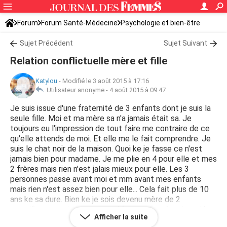
Forum
Forum Santé-Médecine
Psychologie et bien-être
Sujet Précédent
Sujet Suivant
Relation conflictuelle mère et fille
Katylou
-
Modifié le 3 août 2015 à 17:16
Utilisateur anonyme -
4 août 2015 à 09:47
Je suis issue d'une fraternité de 3 enfants dont je suis la
seule fille. Moi et ma mère sa n'a jamais était sa. Je
toujours eu l'impression de tout faire me contraire de ce
qu'elle attends de moi. Et elle me le fait comprendre. Je
suis le chat noir de la maison. Quoi ke je fasse ce n'est
jamais bien pour madame. Je me plie en 4 pour elle et mes
2 frères mais rien n'est jalais mieux pour elle. Les 3
personnes passe avant moi et mm avant mes enfants
mais rien n'est assez bien pour elle... Cela fait plus de 10
ans ke sa dure. Bien ke je sois devenu mère de 2
magnifiques petits garçons qui font sa fierté mais moi je
Afficher la suite
passe pour du beurre. Et depuis je prends sur moi, j'en