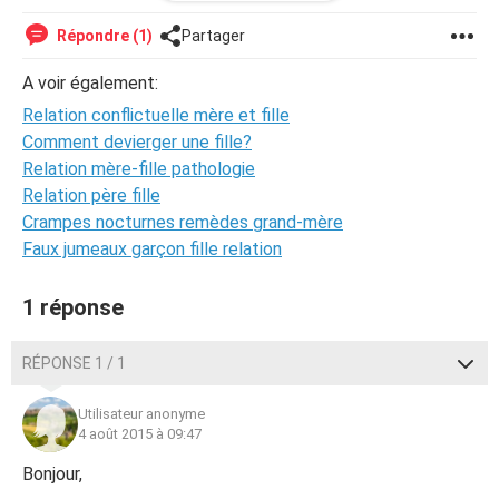
caisse et depuis ce temps je me retrouve avec le mm
corps de mon
adolescence
. Mm après me 2
Répondre (1)
Partager
accouchement
. Je ne comprends pas pourquoi je ne
grossi pas. Et avec elle pas moyens de parler. Dès que je
A voir également:
commence a aborder le sujet pouf elle c une mank de
Relation conflictuelle mère et fille
respect je l'insulte ou je ne sais koi d'autre. Comment faire
pour sortir de ce Calvert...
Comment devierger une fille?
Relation mère-fille pathologie
Relation père fille
Crampes nocturnes remèdes grand-mère
Faux jumeaux garçon fille relation
1 réponse
RÉPONSE 1 / 1
Utilisateur anonyme
4 août 2015 à 09:47
Bonjour,