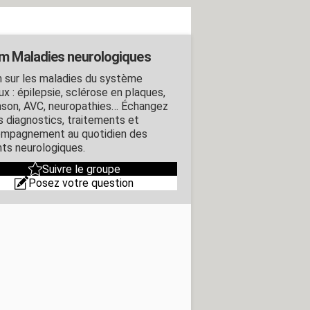
m Maladies neurologiques
 sur les maladies du système
x : épilepsie, sclérose en plaques,
nson, AVC, neuropathies… Échangez
es diagnostics, traitements et
ompagnement au quotidien des
nts neurologiques.
Suivre le groupe
Posez votre question