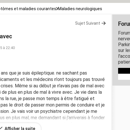
tômes et maladies courantes
Maladies neurologiques
Foru
Sujet Suivant
Forum
 avec
nerveu
Parki
15 à 22:40
sur l
l'acc
patie
0 ans que je suis épileptique. ne sachant pas
dicaments et les médecins n'ont toujours pas trouvé
rises. Même si au début je n'avais pas de mal avec
 de plus en plus de mal à vivre avec. Je vie dans la
ns la rue, je passe mon temps à être fatigué et
pas le droit de passer mon permis de conduire et je
ion. Je vais voir un psychiatre cependant je me
lus en plus mal, me demandant si j'arriverais à fonder
lement vivre en harmonie avec moi même.
Afficher la suite