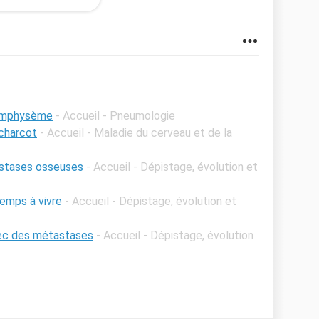
 j'espère trouver des gens qui sauront trouver les
suis pas seule et qu'il est tout à fait possible de
qui on réussi à trouver les réponses à toute leur
'emphysème
- Accueil - Pneumologie
 charcot
- Accueil - Maladie du cerveau et de la
astases osseuses
- Accueil - Dépistage, évolution et
emps à vivre
- Accueil - Dépistage, évolution et
ec des métastases
- Accueil - Dépistage, évolution