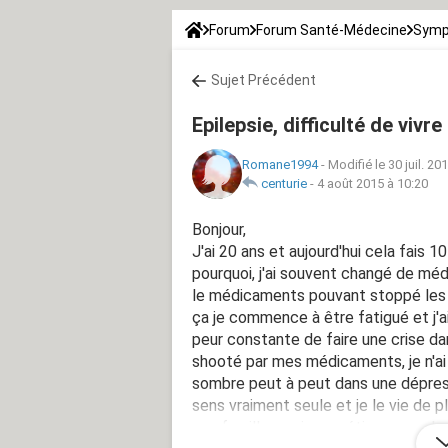
Forum
Forum Santé-Médecine
Symp
Sujet Précédent
Epilepsie, difficulté de vivre
Romane1994
-
Modifié le 30 juil. 20
centurie
-
4 août 2015 à 10:20
Bonjour,
J'ai 20 ans et aujourd'hui cela fais 1
pourquoi, j'ai souvent changé de mé
le médicaments pouvant stoppé les c
ça je commence à être fatigué et j'ai
peur constante de faire une crise da
shooté par mes médicaments, je n'ai 
sombre peut à peut dans une dépress
sens vraiment seule et je le vie de p
une famille, avoir un métier, ou seu