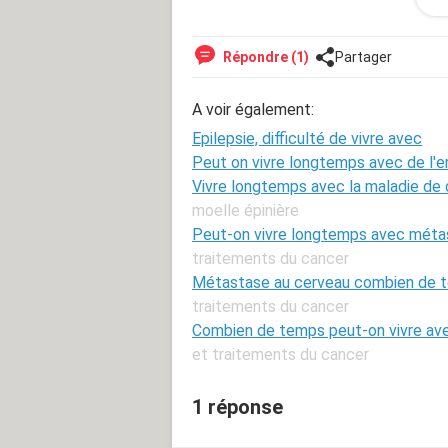
Merci à vous d'avoir lu mon message,
mots juste pour me montrer que je ne 
vivre avec, et j'en suis persuadé, et 
Répondre (1)
Partager
questions.
A voir également:
Epilepsie, difficulté de vivre avec
Peut on vivre longtemps avec de l
Vivre longtemps avec la maladie de
moelle épinière
Peut-on vivre longtemps avec mét
traitements du cancer
Métastase au cerveau combien de t
traitements du cancer
Combien de temps peut-on vivre av
et traitements du cancer
1 réponse