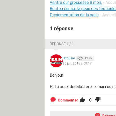
Ventre dur grossesse 8 mois
- Accue
Bouton dur sur la peau des testicule
Depigmentation de la peau
- Accuei
1 réponse
RÉPONSE 1 / 1
lafouine.
19 758
30 juil. 2015 à 09:17
Bonjour
Et tu peux décalotter à la main ou n
0
Commenter
Répond