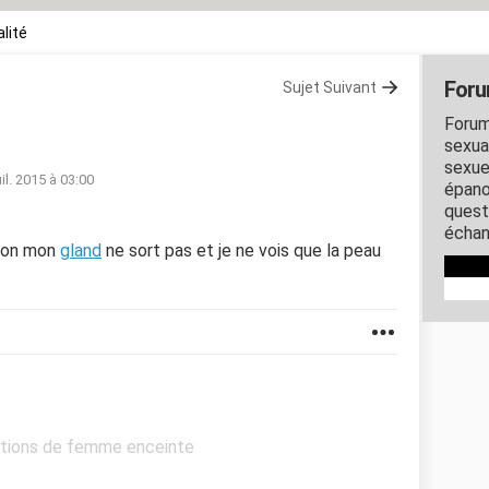
lité
Foru
Sujet Suivant
Forum
sexual
sexue
uil. 2015 à 03:00
épano
quest
échan
tion mon
gland
ne sort pas et je ne vois que la peau
stions de femme enceinte