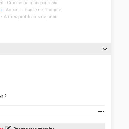
il - Grossesse mois par mois
s
- Accueil - Santé de l'homme
l - Autres problèmes de peau
on ?
re
Posez votre question