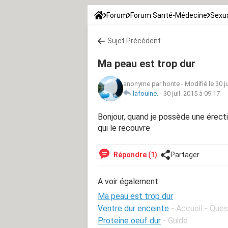
Forum
Forum Santé-Médecine
Sexua
Sujet Précédent
Ma peau est trop dur
anonyme par honte
-
Modifié le 30 j
lafouine.
-
30 juil. 2015 à 09:17
Bonjour, quand je possède une érec
qui le recouvre
Répondre (1)
Partager
A voir également:
Ma peau est trop dur
Ventre dur enceinte
- Accueil - Que
Proteine oeuf dur
- Guide