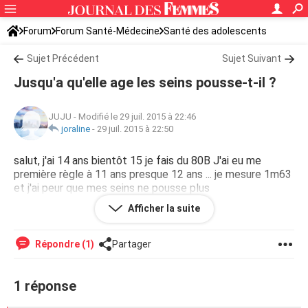
Forum
Forum Santé-Médecine
Santé des adolescents
Sujet Précédent
Sujet Suivant
Jusqu'a qu'elle age les seins pousse-t-il ?
JUJU
-
Modifié le 29 juil. 2015 à 22:46
joraline
-
29 juil. 2015 à 22:50
salut, j'ai 14 ans bientôt 15 je fais du 80B J'ai eu me
première règle à 11 ans presque 12 ans ... je mesure 1m63
et j'ai peur que mes seins ne pousse plus
(dans ma famille toute les femmes font du D ou E )
Afficher la suite
pensez-vous que ca va continuer de grossir ?
Répondre (1)
Partager
1 réponse