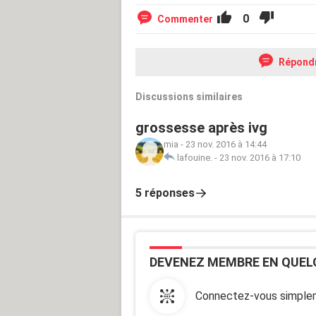
0
Commenter
Répond
Discussions similaires
grossesse après ivg
mia
-
23 nov. 2016 à 14:44
lafouine.
-
23 nov. 2016 à 17:10
5 réponses
DEVENEZ MEMBRE EN QUEL
Connectez-vous simplem