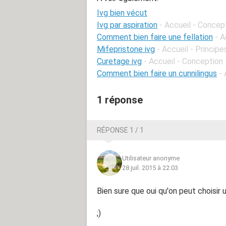
Ivg bien vécut
Ivg par aspiration
- Accueil - Concep
Comment bien faire une fellation
- A
Mifepristone ivg
- Accueil - Princip
Curetage ivg
- Accueil - Conception
Comment bien faire un cunnilingus
- 
1 réponse
RÉPONSE 1 / 1
Utilisateur anonyme
28 juil. 2015 à 22:03
Bien sure que oui qu'on peut choisir 
;)