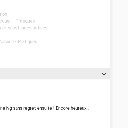
tion
ccueil - Pratiques
es et substances actives
Accueil - Pratiques
une ivg sans regret ensuite ! Encore heureux...