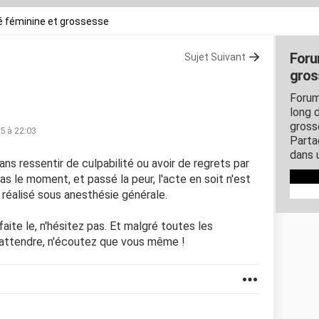
 féminine et grossesse
Foru
Sujet Suivant
gros
Forum
long d
gross
15 à 22:03
Parta
dans 
sans ressentir de culpabilité ou avoir de regrets par
pas le moment, et passé la peur, l'acte en soit n'est
réalisé sous anesthésie générale.
faite le, n'hésitez pas. Et malgré toutes les
t attendre, n'écoutez que vous même !