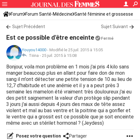
Forum
Forum Santé-Médecine
Santé féminine et grossesse
Tomber enceinte
Sujet Précédent
Sujet Suivant
Est ce possible d'être enceinte
Fermé
Youyou14000
-
Modifié le 25 juil. 2015 à 15:05
Tiiina -
25 juil. 2015 à 15:08
Bonjour, voila mon problème en 1 mois j'ai pris 4 kilo sans
manger beaucoup plus en allant pour faire don de mon
sang il m'ont détecter une petite tension de 10 au lieu de
12,7 d'habitude et une anémie et il y a a peut près 3
semaine les mamelon été vraiment très douloureux j'ai eu
des petit saignement la valeur d'un protège slip pendant
3 jours j'ai aussi depuis 4 jours des maux de tête assez
violent et mal au bas ventre et la poitrine qui a gonfler et
le ventre qui a grossit est ce possible que je soit enceinte
même avec un stérilet hormonal ? (Jeydess)
Posez votre question
Partager