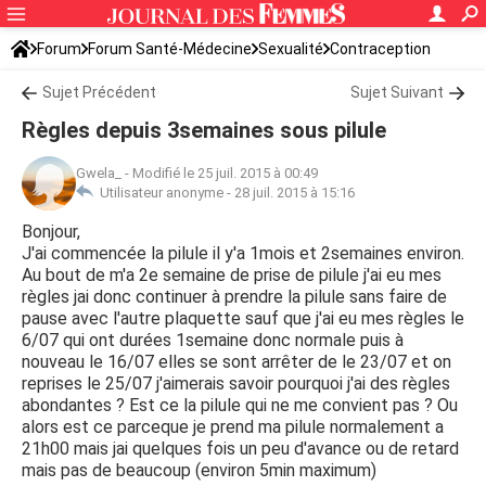
Forum
Forum Santé-Médecine
Sexualité
Contraception
Sujet Précédent
Sujet Suivant
Règles depuis 3semaines sous pilule
Gwela_
-
Modifié le 25 juil. 2015 à 00:49
Utilisateur anonyme -
28 juil. 2015 à 15:16
Bonjour,
J'ai commencée la pilule il y'a 1mois et 2semaines environ.
Au bout de m'a 2e semaine de prise de pilule j'ai eu mes
règles jai donc continuer à prendre la pilule sans faire de
pause avec l'autre plaquette sauf que j'ai eu mes règles le
6/07 qui ont durées 1semaine donc normale puis à
nouveau le 16/07 elles se sont arrêter de le 23/07 et on
reprises le 25/07 j'aimerais savoir pourquoi j'ai des règles
abondantes ? Est ce la pilule qui ne me convient pas ? Ou
alors est ce parceque je prend ma pilule normalement a
21h00 mais jai quelques fois un peu d'avance ou de retard
mais pas de beaucoup (environ 5min maximum)