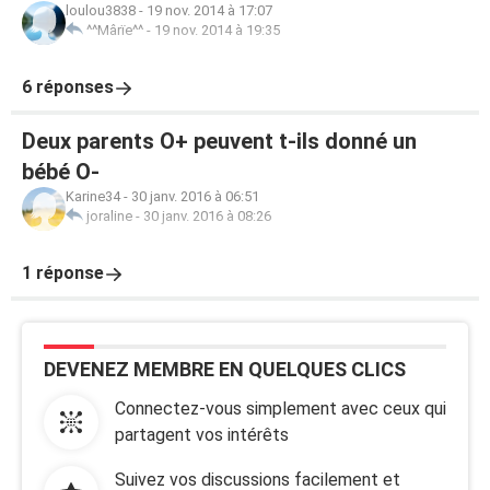
loulou3838
-
19 nov. 2014 à 17:07
^^Mârïe^^
-
19 nov. 2014 à 19:35
6 réponses
Deux parents O+ peuvent t-ils donné un
bébé O-
Karine34
-
30 janv. 2016 à 06:51
joraline
-
30 janv. 2016 à 08:26
1 réponse
DEVENEZ MEMBRE EN QUELQUES CLICS
Connectez-vous simplement avec ceux qui
partagent vos intérêts
Suivez vos discussions facilement et