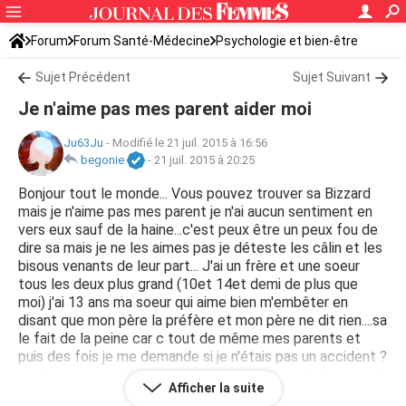
Forum
Forum Santé-Médecine
Psychologie et bien-être
Sujet Précédent
Sujet Suivant
Je n'aime pas mes parent aider moi
Ju63Ju
-
Modifié le 21 juil. 2015 à 16:56
begonie
-
21 juil. 2015 à 20:25
Bonjour tout le monde... Vous pouvez trouver sa Bizzard
mais je n'aime pas mes parent je n'ai aucun sentiment en
vers eux sauf de la haine...c'est peux être un peux fou de
dire sa mais je ne les aimes pas je déteste les câlin et les
bisous venants de leur part... J'ai un frère et une soeur
tous les deux plus grand (10et 14et demi de plus que
moi) j'ai 13 ans ma soeur qui aime bien m'embêter en
disant que mon père la préfère et mon père ne dit rien....sa
le fait de la peine car c tout de même mes parents et
puis des fois je me demande si je n'étais pas un accident ?
car il sont pas comme avec ma soeur et mon frère quand
Afficher la suite
il me fâche je me retien pour ne pas pleurer devant eux je