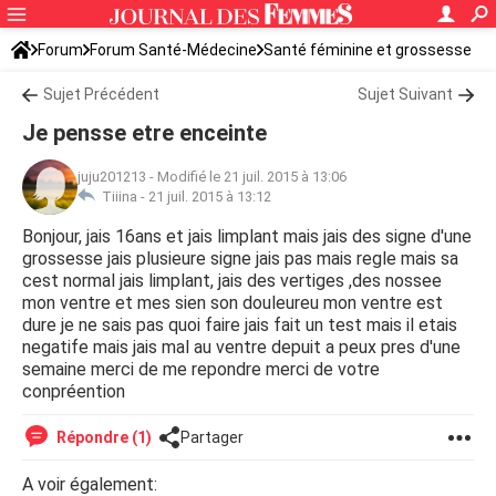
Forum
Forum Santé-Médecine
Santé féminine et grossesse
Sujet Précédent
Sujet Suivant
Je pensse etre enceinte
juju201213
-
Modifié le 21 juil. 2015 à 13:06
Tiiina -
21 juil. 2015 à 13:12
Bonjour, jais 16ans et jais limplant mais jais des signe d'une
grossesse jais plusieure signe jais pas mais regle mais sa
cest normal jais limplant, jais des vertiges ,des nossee
mon ventre et mes sien son douleureu mon ventre est
dure je ne sais pas quoi faire jais fait un test mais il etais
negatife mais jais mal au ventre depuit a peux pres d'une
semaine merci de me repondre merci de votre
conpréention
Répondre (1)
Partager
A voir également: