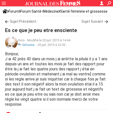
Forum
Forum Santé-Médecine
Santé féminine et grossesse
Sujet Précédent
Sujet Suivant
Es ce que je peu etre ensciente
doro
-
Modifié le 20 juil. 2015 à 14:44
lafouine.
-
20 juil. 2015 à 22:02
Bonjour,
J ai 42 près 43 dans un mois j ai arrêtte la pilule il y a 1 ans
depuis un ans et toutes les mois je fait des rapport pour
être la j ai fait les quatre jours des rapport j étai en
période ovulation et maitenant j ai mal au ventre] comme
si les regle arrive je suis ïnquitter car à chaque fois je fait
des text il son négatif alors la mon ovulation étai il a 15
jour aujourd huit j ai fait un text de grossese et négatifs
es ce que je peu etre ou sais non car je doit avoir mes
règle ke vingt quatre si il son normale merci de votre
response