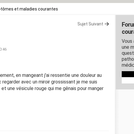
tômes et maladies courantes
Foru
Sujet Suivant
cour
Vous 
une m
20:46
quest
patho
médic
gnement, en mangeant j'ai ressentie une douleur au
nc regarder avec un miroir grossissant je me suis
e et une vésicule rouge qui me gênais pour manger