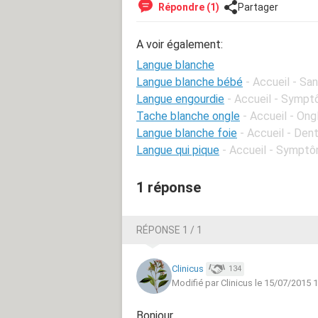
Répondre (1)
Partager
A voir également:
Langue blanche
Langue blanche bébé
- Accueil - Sa
Langue engourdie
- Accueil - Sympt
Tache blanche ongle
- Accueil - Ong
Langue blanche foie
- Accueil - Den
Langue qui pique
- Accueil - Symptô
1 réponse
RÉPONSE 1 / 1
Clinicus
134
Modifié par Clinicus le 15/07/2015 
Bonjour,