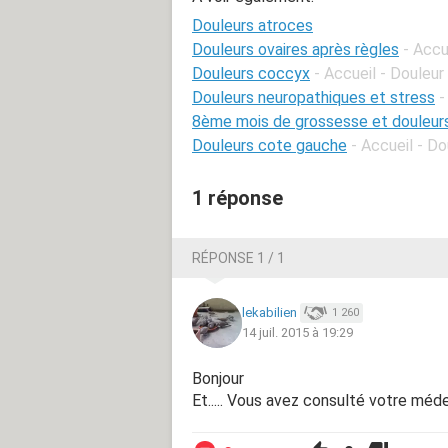
Douleurs atroces
Douleurs ovaires après règles
- Accu
Douleurs coccyx
- Accueil - Douleur
Douleurs neuropathiques et stress
-
8ème mois de grossesse et douleur
Douleurs cote gauche
- Accueil - Do
1 réponse
RÉPONSE 1 / 1
lekabilien
1 260
14 juil. 2015 à 19:29
Bonjour
Et..... Vous avez consulté votre méd