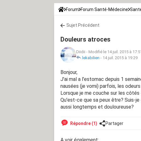
Forum
Forum Santé-Médecine
Santé
Sujet Précédent
Douleurs atroces
Diidii
-
Modifié le 14 juil. 2015 à 17:5
lekabilien
-
14 juil. 2015 à 19:29
Bonjour,
J'ai mal a l'estomac depuis 1 semaine
nausées (je vomi) parfois, les odeurs
Lorsque je me couche sur les côtés 
Qu'est-ce que sa peux être? Suis-je
aussi longtemps et douloureuse?
Répondre (1)
Partager
A voir également: