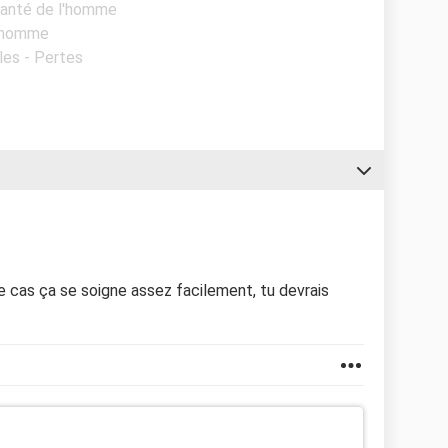
 Santé de l'homme
l'homme
les - Pertes
e cas ça se soigne assez facilement, tu devrais