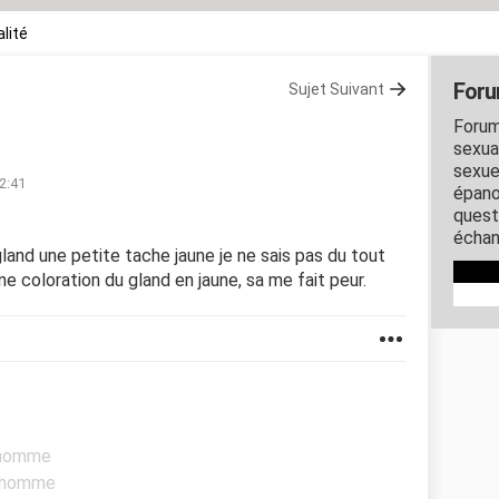
lité
Foru
Sujet Suivant
Forum
sexual
sexue
02:41
épano
quest
échan
e gland une petite tache jaune je ne sais pas du tout
e coloration du gland en jaune, sa me fait peur.
l'homme
l'homme