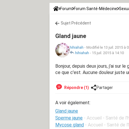
Forum
Forum Santé-Médecine
Sexua
Sujet Précédent
Gland jaune
hihiahah
-
Modifié le 13 juil. 2015 à 
hihiahah
-
15 juil. 2015 à 14:10
Bonjour, depuis deux jours, j'ai sur l
ce que c'est. Aucune douleur juste un
Répondre (1)
Partager
A voir également:
Gland jaune
Sperme jaune
- Accueil - Santé de 
Mycose gland
- Accueil - Santé de 