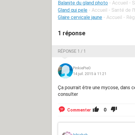
Balanite du gland photo
- Accueil -
Gland qui pele
- Accueil - Santé de 
Glaire cervicale jaune
- Accueil - Règ
1 réponse
RÉPONSE 1 / 1
PinkiePie0
14 juil. 2015 à 11:21
Ça pourrait être une mycose, dans c
consulter
0
Commenter
hihiahah