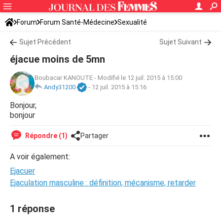
Forum
Forum Santé-Médecine
Sexualité
Sujet Précédent
Sujet Suivant
éjacue moins de 5mn
Boubacar KANOUTE
-
Modifié le 12 juil. 2015 à 15:00
Andy31200
-
12 juil. 2015 à 15:16
Bonjour,
bonjour
Répondre (1)
Partager
A voir également:
Ejacuer
Ejaculation masculine : définition, mécanisme, retarder
1 réponse