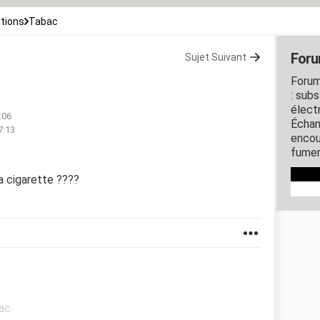
tions
Tabac
Foru
Sujet Suivant
Forum
: subs
élect
:06
Échan
7:13
encou
fumer
a cigarette ????
bac