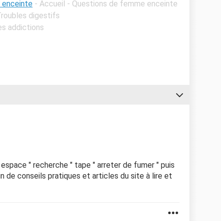
e enceinte
- Accueil - Questions de femme enceinte
Troubles digestifs
es addictions
 espace " recherche " tape " arreter de fumer " puis
in de conseils pratiques et articles du site à lire et