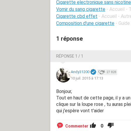
Cigarette electronique sans nicotin
Vomir du sang cigarette
- Accueil - 
Cigarette cbd effet
- Accueil - Autr
Composition d'une cigarette
- Guide
1 réponse
RÉPONSE 1 / 1
Andy31200
27 828
10 juil. 2015 à 17:13
Bonjour,
Tout en haut de cette page, il y a un
clique sur la loupe rose , tu auras ple
qui j'espère vont t'aider
0
Commenter