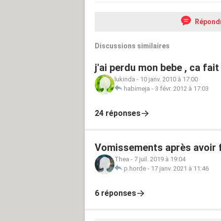
Répond
Discussions similaires
j'ai perdu mon bebe , ca fait
lukinda
-
10 janv. 2010 à 17:00
habimeja
-
3 févr. 2012 à 17:03
24 réponses
Vomissements après avoir 
Thea
-
7 juil. 2019 à 19:04
p.horde
-
17 janv. 2021 à 11:46
6 réponses