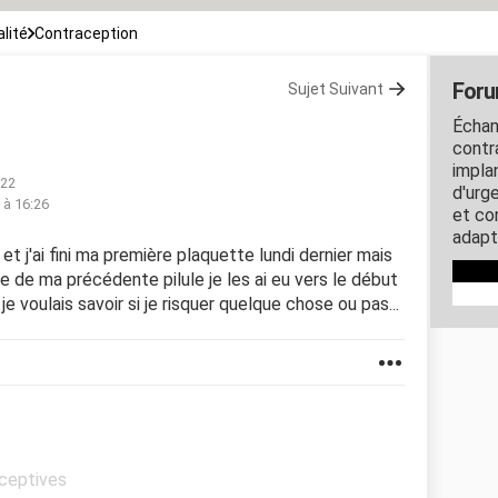
lité
Contraception
Foru
Sujet Suivant
Échan
contra
impla
:22
d'urg
5 à 16:26
et co
adapt
 et j'ai fini ma première plaquette lundi dernier mais
e de ma précédente pilule je les ai eu vers le début
ir je voulais savoir si je risquer quelque chose ou pas...
aceptives