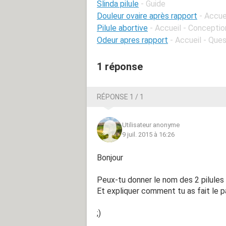
Slinda pilule
- Guide
Douleur ovaire après rapport
- Accue
Pilule abortive
- Accueil - Conceptio
Odeur apres rapport
- Accueil - Que
1 réponse
RÉPONSE 1 / 1
Utilisateur anonyme
9 juil. 2015 à 16:26
Bonjour
Peux-tu donner le nom des 2 pilules
Et expliquer comment tu as fait le pa
;)