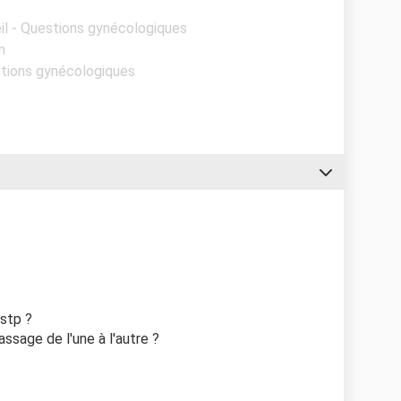
il - Questions gynécologiques
n
stions gynécologiques
 stp ?
ssage de l'une à l'autre ?