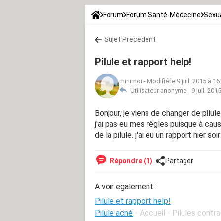
Forum
Forum Santé-Médecine
Sexua
Sujet Précédent
Pilule et rapport help!
minimoi
-
Modifié le 9 juil. 2015 à 16
Utilisateur anonyme -
9 juil. 201
Bonjour, je viens de changer de pilule
j'ai pas eu mes règles puisque à caus
de la pilule. j'ai eu un rapport hier so
Répondre (1)
Partager
A voir également:
Pilule et rapport help!
Pilule acné
- Accueil - Pilules contr