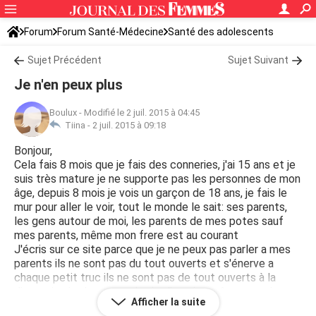
Forum
Forum Santé-Médecine
Santé des adolescents
Sujet Précédent
Sujet Suivant
Je n'en peux plus
Boulux
-
Modifié le 2 juil. 2015 à 04:45
Tiina -
2 juil. 2015 à 09:18
Bonjour,
Cela fais 8 mois que je fais des conneries, j'ai 15 ans et je
suis très mature je ne supporte pas les personnes de mon
âge, depuis 8 mois je vois un garçon de 18 ans, je fais le
mur pour aller le voir, tout le monde le sait: ses parents,
les gens autour de moi, les parents de mes potes sauf
mes parents, même mon frere est au courant
J'écris sur ce site parce que je ne peux pas parler a mes
parents ils ne sont pas du tout ouverts et s'énerve a
chaque petit truc ils ne sont pas de tout ouverts à la
discussion je n'en peux plus je n'imagine même pas si ma
Afficher la suite
mère le découvrait. Je ne peux me confier à personne