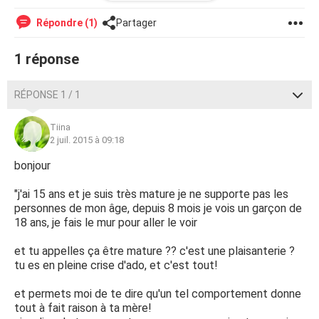
appart à vous aider moi je ne sais plus quoi faire je veux
mettre fin à mes jours je pleures souvent mais je vis tant
Répondre (1)
Partager
bien que mal...
1 réponse
RÉPONSE 1 / 1
Tiina
2 juil. 2015 à 09:18
bonjour
"j'ai 15 ans et je suis très mature je ne supporte pas les
personnes de mon âge, depuis 8 mois je vois un garçon de
18 ans, je fais le mur pour aller le voir
et tu appelles ça être mature ?? c'est une plaisanterie ?
tu es en pleine crise d'ado, et c'est tout!
et permets moi de te dire qu'un tel comportement donne
tout à fait raison à ta mère!