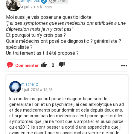
Andy31200
27 845
4 juil. 2015 à 15:09
Moi aussi je vais poser une questio idiote:
"j ai des symptomes que les medecins ont attribués a une
dépression mais je n y croit pas"
Et pourquoi tu n'y crois pas ?
Quels médecins ont posé ce diagnostic ? généraliste ?
spécialiste ?
Un traitement as t il été proposé ?
0
Commenter
mischa12
4 juil. 2015 à 15:48
les medecins qui ont pose le diagnostique sont le
generaliste l orl et un psychiatre.j ai des anxiolytique un ad
et des medicaments pour dormir et cela depuis deux ans.
et si je ne crois pas les medecins c'est parce que tout les
symptomes que j'ai ne font que s amplifier et aussi parce
qu en2013 ils sont passer a coté d une appendicite que j
avais en me disant que si j avais mal au ventre c etait le