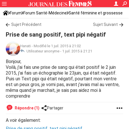
Forum
Forum Santé-Médecine
Santé féminine et grossesse
Sujet Précédent
Sujet Suivant
Prise de sang positif, text pipi négatif
Hanati
-
Modifié le 1 juil. 2015 à 21:02
Utilisateur anonyme -
1 juil. 2015 à 21:21
Bonjour,
Voilà, j'ai fais une prise de sang qui était positif le 2 juin
2015, j'ai fais un échographie le 23juin, qui était négatif.
Puis un Text pipi qui était négatif, pourtant mon ventre
est un peux gros, je vomi pas, avant j'avais mal au ventre,
mêma quand je marchait, je sais pas aidez moi à
comprendre
Répondre (1)
Partager
A voir également:
Prise de sang positif, text pipi négatif