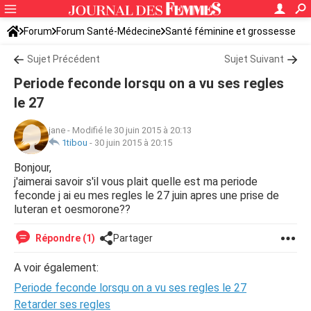
Forum
Forum Santé-Médecine
Santé féminine et grossesse
Ovulation
Sujet Précédent
Sujet Suivant
Periode feconde lorsqu on a vu ses regles
le 27
jane
-
Modifié le 30 juin 2015 à 20:13
1tibou
-
30 juin 2015 à 20:15
Bonjour,
j'aimerai savoir s'il vous plait quelle est ma periode
feconde j ai eu mes regles le 27 juin apres une prise de
luteran et oesmorone??
Répondre (1)
Partager
A voir également:
Periode feconde lorsqu on a vu ses regles le 27
Retarder ses regles