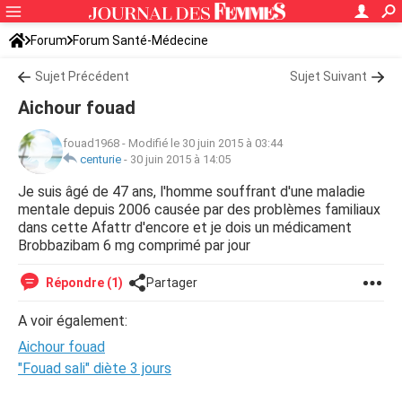
Forum
Forum Santé-Médecine
Symptômes et maladies courantes
Sujet Précédent
Maladies neurologiques
Sujet Suivant
Aichour fouad
fouad1968
-
Modifié le 30 juin 2015 à 03:44
centurie
-
30 juin 2015 à 14:05
Je suis âgé de 47 ans, l'homme souffrant d'une maladie
mentale depuis 2006 causée par des problèmes familiaux
dans cette Afattr d'encore et je dois un médicament
Brobbazibam 6 mg comprimé par jour
Répondre (1)
Partager
A voir également:
Aichour fouad
"Fouad sali" diète 3 jours