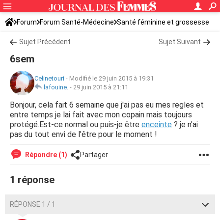
Forum
Forum Santé-Médecine
Santé féminine et grossesse
Tomber enceinte
Sujet Précédent
Sujet Suivant
6sem
Celinetouri
-
Modifié le 29 juin 2015 à 19:31
lafouine.
-
29 juin 2015 à 21:11
Bonjour, cela fait 6 semaine que j'ai pas eu mes regles et
entre temps je lai fait avec mon copain mais toujours
protégé.Est-ce normal ou puis-je être
enceinte
? je n'ai
pas du tout envi de l'être pour le moment !
Répondre (1)
Partager
1 réponse
RÉPONSE 1 / 1