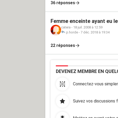
36 réponses
Femme enceinte ayant eu leu
catera
-
18 juil. 2008 à 12:59
p.horde
-
7 déc. 2018 à 19:34
22 réponses
DEVENEZ MEMBRE EN QUEL
Connectez-vous simplem
Suivez vos discussions 