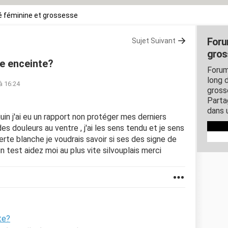
 féminine et grossesse
Foru
Sujet Suivant
gros
je enceinte?
Forum
long d
 à 16:24
gross
Parta
dans 
juin j'ai eu un rapport non protéger mes derniers
i des douleurs au ventre , j'ai les sens tendu et je sens
te blanche je voudrais savoir si ses des signe de
n test aidez moi au plus vite silvouplais merci
te?