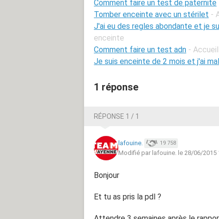
Comment faire un test de paternite
Tomber enceinte avec un stérilet
- 
J'ai eu des regles abondante et je s
enceinte
Comment faire un test adn
- Accueil
Je suis enceinte de 2 mois et j'ai ma
1 réponse
RÉPONSE 1 / 1
lafouine.
19 758
Modifié par lafouine. le 28/06/2015
Bonjour
Et tu as pris la pdl ?
Attendre 3 semaines après le rapport