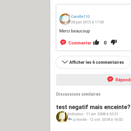
Camille110
28 juin 2015 à 17:00
Merci beaucoup
0
Commenter
Afficher les 6 commentaires
Répond
Discussions similaires
test negatif mais enceinte?
bidoulou
-
11 avr. 2008 à 20:51
p.horde
-
12 oct. 2018 à 16:02