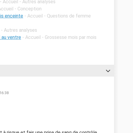
- Accueil - Autres analyses
Accueil - Conception
uis enceinte
- Accueil - Questions de femme
 - Autres analyses
l au ventre
- Accueil - Grossesse mois par mois
 16:38
 à risque et fais une prise de sang de contrôle.