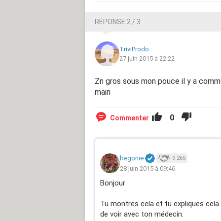
RÉPONSE 2 / 3
TriviProdo
27 juin 2015 à 22:22
Zn gros sous mon pouce il y a comme
main
0
Commenter
begonie
9 265
28 juin 2015 à 09:46
Bonjour
Tu montres cela et tu expliques cela 
de voir avec ton médecin.