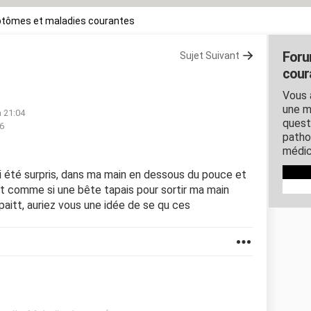
tômes et maladies courantes
Foru
Sujet Suivant
cour
Vous 
une m
à 21:04
quest
06
patho
médic
j'ai été surpris, dans ma main en dessous du pouce et
ait comme si une bête tapais pour sortir ma main
aitt, auriez vous une idée de se qu ces