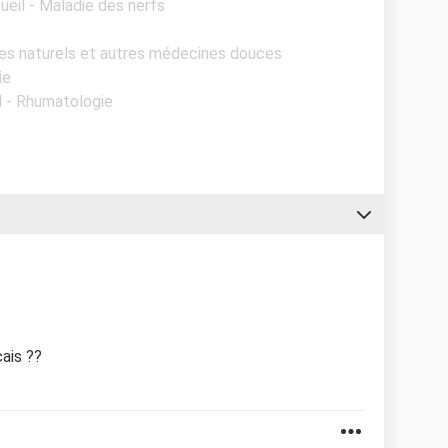
ueil - Maladie des nerfs
es naturels et autres médecines douces
ie
l - Rhumatologie
çais ??