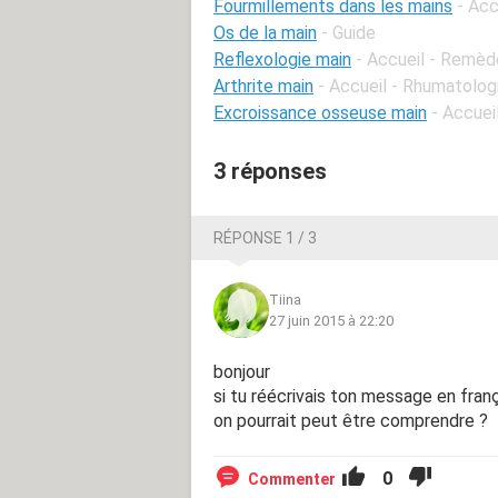
Fourmillements dans les mains
- Acc
Os de la main
- Guide
Reflexologie main
- Accueil - Remèd
Arthrite main
- Accueil - Rhumatolog
Excroissance osseuse main
- Accuei
3 réponses
RÉPONSE 1 / 3
Tiina
27 juin 2015 à 22:20
bonjour
si tu réécrivais ton message en fran
on pourrait peut être comprendre ?
0
Commenter