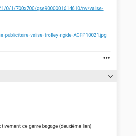
6/1/0/1/700x700/gse9000001614610/rw/valise-
e-publicitaire-valise-trolley-rigide-ACFP10021.jpg
ectivement ce genre bagage (deuxième lien)