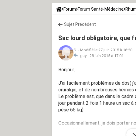
Forum
Forum Santé-Médecine
Rhum
Sujet Précédent
Sac lourd obligatoire, que f
S.
-
Modifié le 27 juin 2015 à 16:28
guy -
28 juin 2015 à 17:01
Bonjour,
J'ai facilement problèmes de dos( j'
cruralgie, et de nombreuses hérnies 
Le problème est, que dans le cadre 
jour pendant 2 fois 1 heure un sac à d
pèse 65 kg)
Occasionnellement, je dois porter no
élégant (de poids équivalent) et des