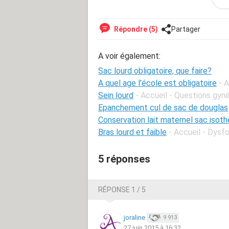
Ce poids n'est PAS allegeable: il s'a
outil de travail , il n'en existe pas de
Répondre (5)
Partager
outils de câblage.
A voir également:
Quels conseils pourriez-vous me don
travail sur mon dos ?
Sac lourd obligatoire, que faire?
A quel age l'école est obligatoire
- 
Sein lourd
- Accueil - Questions gyn
Epanchement cul de sac de douglas
Conservation lait maternel sac isot
Bras lourd et faible
- Accueil - Dysf
5 réponses
RÉPONSE 1 / 5
joraline
9 913
27 juin 2015 à 16:32