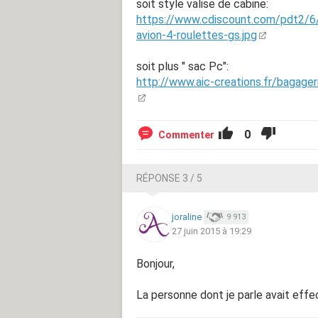
soit style valise de cabine:
https://www.cdiscount.com/pdt2/
avion-4-roulettes-gs.jpg
soit plus " sac Pc":
http://www.aic-creations.fr/bagageri
0
Commenter
RÉPONSE 3 / 5
joraline
9 913
27 juin 2015 à 19:29
Bonjour,
La personne dont je parle avait eff