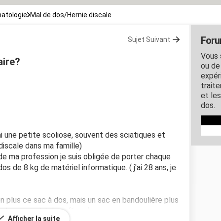
atologie
Mal de dos/Hernie discale
Foru
Sujet Suivant
Vous 
aire?
ou de
expér
traite
et le
dos.
ai une petite scoliose, souvent des sciatiques et
discale dans ma famille)
de ma profession je suis obligée de porter chaque
os de 8 kg de matériel informatique. ( j'ai 28 ans, je
n plus ce sac à dos, mais un sac en bandoulière plus
 chaussure à talons (6 cm).
Afficher la suite