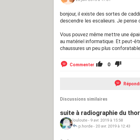
bonjour, il existe des sortes de cadd
descendre les escalieurs. Je pense q
Vous pouvez même mettre une épais
au matériel informatique. Et peut-êtr
chaussures un peu plus conforatabl
0
Commenter
Répond
Discussions similaires
suite à radiographie du tho
louloute
-
9 avr. 2019 à 15:58
p.horde
-
20 avr. 2019 à 12:43