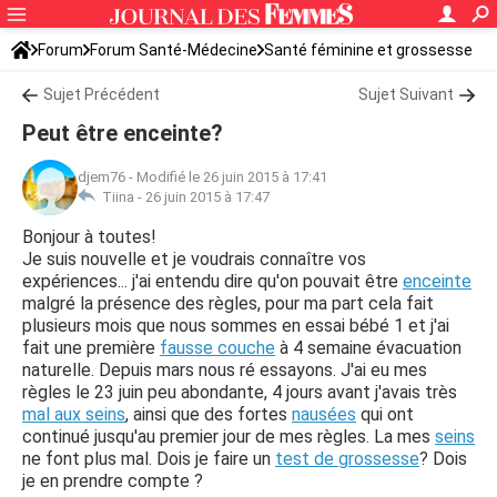
Forum
Forum Santé-Médecine
Santé féminine et grossesse
Sujet Précédent
Sujet Suivant
Peut être enceinte?
djem76
-
Modifié le 26 juin 2015 à 17:41
Tiina -
26 juin 2015 à 17:47
Bonjour à toutes!
Je suis nouvelle et je voudrais connaître vos
expériences... j'ai entendu dire qu'on pouvait être
enceinte
malgré la présence des règles, pour ma part cela fait
plusieurs mois que nous sommes en essai bébé 1 et j'ai
fait une première
fausse couche
à 4 semaine évacuation
naturelle. Depuis mars nous ré essayons. J'ai eu mes
règles le 23 juin peu abondante, 4 jours avant j'avais très
mal aux seins
, ainsi que des fortes
nausées
qui ont
continué jusqu'au premier jour de mes règles. La mes
seins
ne font plus mal. Dois je faire un
test de grossesse
? Dois
je en prendre compte ?