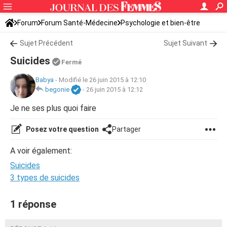
Forum
Forum Santé-Médecine
Psychologie et bien-être
Sujet Précédent
Sujet Suivant
Suicides
Fermé
Babya
-
Modifié le 26 juin 2015 à 12:10
begonie
-
26 juin 2015 à 12:12
Je ne ses plus quoi faire
Posez votre question
Partager
A voir également:
Suicides
3 types de suicides
1 réponse