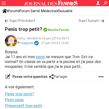
Forum
Forum Santé-Médecine
Sexualité
Sujet Précédent
Sujet Suivant
Penis trop petit?
Résolu/Fermé
Colny
-
Modifié le 24 juin 2015 à 04:15
begonie
-
27 juin 2015 à 10:50
Bonjour,
Jai 11 ans et mon
penis
ne mesure que 7cm. Est-ce
normal? En classe on va partir a la piscine et j'ai peur des
moqueries. Il me semble que j'ai le plus petit...
Posez votre question
Partager
A voir également:
Penis trop petit?
Petit penis
Préservatif trop petit