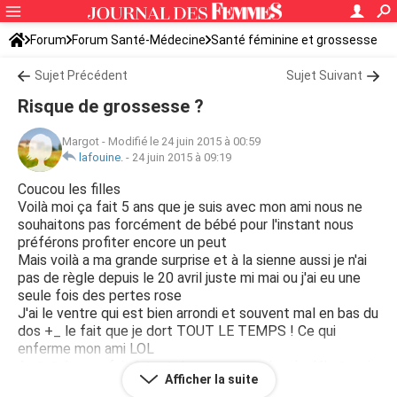
Forum
Forum Santé-Médecine
Santé féminine et grossesse
Sujet Précédent
Sujet Suivant
Risque de grossesse ?
Margot
-
Modifié le 24 juin 2015 à 00:59
lafouine.
-
24 juin 2015 à 09:19
Coucou les filles
Voilà moi ça fait 5 ans que je suis avec mon ami nous ne
souhaitons pas forcément de bébé pour l'instant nous
préférons profiter encore un peut
Mais voilà a ma grande surprise et à la sienne aussi je n'ai
pas de règle depuis le 20 avril juste mi mai ou j'ai eu une
seule fois des pertes rose
J'ai le ventre qui est bien arrondi et souvent mal en bas du
dos +_ le fait que je dort TOUT LE TEMPS ! Ce qui
enferme mon ami LOL
Au total on as fait 3 test de grossesse depuis début mai
Afficher la suite
mais tous negatif je dois bientôt faire dans la semaine une