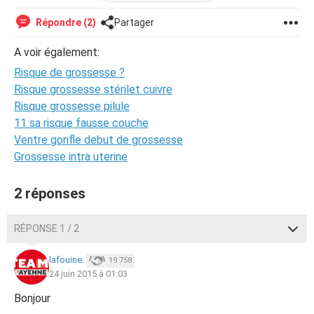
prise de sang
Qu'en pensez vous ?
Répondre (2)
Partager
Bisous :)
A voir également:
Risque de grossesse ?
Risque grossesse stérilet cuivre
Risque grossesse pilule
11 sa risque fausse couche
Ventre gonfle debut de grossesse
Grossesse intra uterine
2 réponses
RÉPONSE 1 / 2
lafouine.
19 758
24 juin 2015 à 01:03
Bonjour