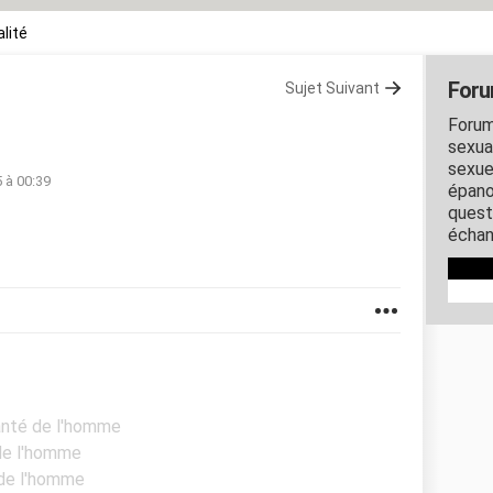
lité
Foru
Sujet Suivant
Forum
sexual
sexue
5 à 00:39
épano
quest
échan
Santé de l'homme
 de l'homme
 de l'homme