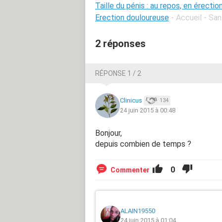
Taille du pénis : au repos, en érectio
Erection douloureuse
- Accueil - Sa
2 réponses
RÉPONSE 1 / 2
Clinicus
134
24 juin 2015 à 00:48
Bonjour,
depuis combien de temps ?
0
Commenter
ALAIN19550
24 juin 2015 à 01:04