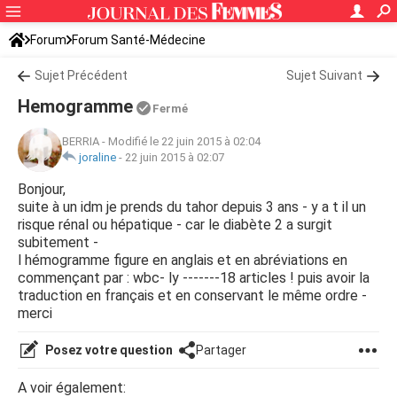
Forum
Forum Santé-Médecine
Symptômes et maladies courantes
Sujet Précédent
Diabète
Sujet Suivant
Hemogramme
Fermé
BERRIA
-
Modifié le 22 juin 2015 à 02:04
joraline
-
22 juin 2015 à 02:07
Bonjour,
suite à un idm je prends du tahor depuis 3 ans - y a t il un
risque rénal ou hépatique - car le diabète 2 a surgit
subitement -
l hémogramme figure en anglais et en abréviations en
commençant par : wbc- ly -------18 articles ! puis avoir la
traduction en français et en conservant le même ordre -
merci
Posez votre question
Partager
A voir également: