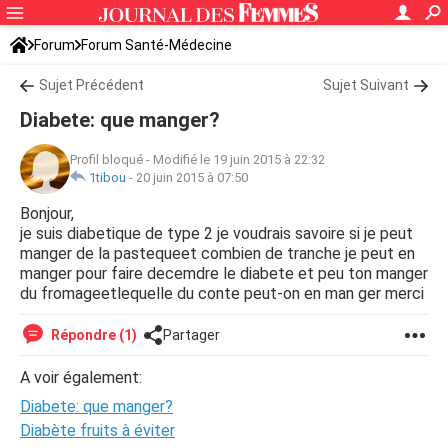
Forum
Forum Santé-Médecine
Symptômes et maladies courantes
Sujet Précédent
Diabète
Sujet Suivant
Diabete: que manger?
Profil bloqué
-
Modifié le 19 juin 2015 à 22:32
1tibou
-
20 juin 2015 à 07:50
Bonjour,
je suis diabetique de type 2 je voudrais savoire si je peut
manger de la pastequeet combien de tranche je peut en
manger pour faire decemdre le diabete et peu ton manger
du fromageetlequelle du conte peut-on en man ger merci
Répondre (1)
Partager
A voir également:
Diabete: que manger?
Diabète fruits à éviter