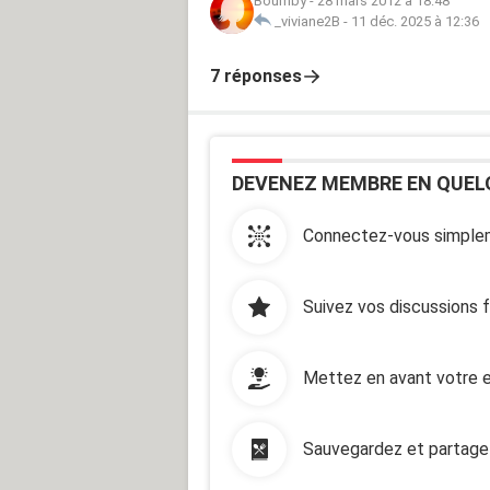
Boumby
-
28 mars 2012 à 18:48
_viviane2B
-
11 déc. 2025 à 12:36
7 réponses
DEVENEZ MEMBRE EN QUEL
Connectez-vous simplem
Suivez vos discussions 
Mettez en avant votre e
Sauvegardez et partage