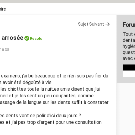
ire
Foru
Sujet Suivant
Tout 
 arrosée
Résolu
dentai
hygiè
 16:35
quest
avec 
examens, j'ai bu beaucoup et je n'en suis pas fier du
is avoir été dégoûté à vie.
les chiottes toute la nuit,es amis disent que j'ai
eil et je les sent un peu coupantes, comme
 passage de la langue sur les dents suffit à constater
s dents vont se polir d'ici deux jours ?
s et j'ai pas trop d'argent pour une consultation