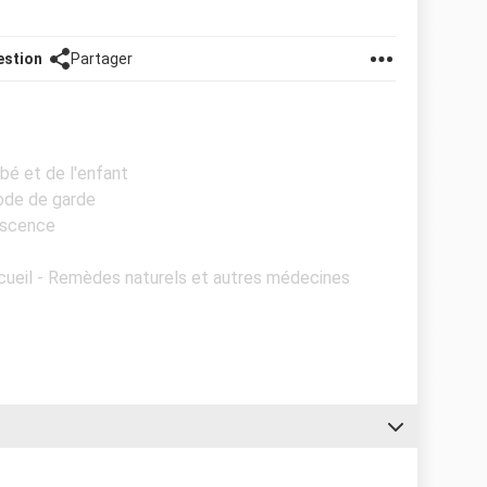
estion
Partager
bé et de l'enfant
Mode de garde
escence
cueil - Remèdes naturels et autres médecines