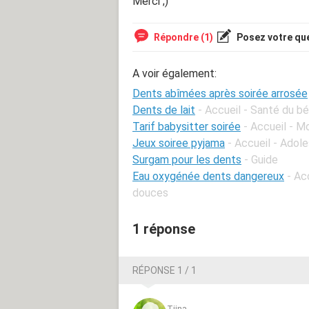
Merci ;)
Répondre (1)
Posez votre qu
A voir également:
Dents abîmées après soirée arrosée
Dents de lait
- Accueil - Santé du bé
Tarif babysitter soirée
- Accueil - 
Jeux soiree pyjama
- Accueil - Adol
Surgam pour les dents
- Guide
Eau oxygénée dents dangereux
- Ac
douces
1 réponse
RÉPONSE 1 / 1
Tiina