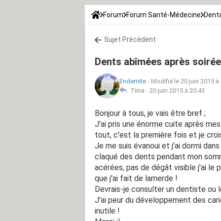
Forum
Forum Santé-Médecine
Denta
Sujet Précédent
Dents abîmées après soirée
Endernite
-
Modifié le 20 juin 2015 à
Tiina -
20 juin 2015 à 20:43
Bonjour à tous, je vais être bref ;
J'ai pris une énorme cuite après mes 
tout, c'est la première fois et je cro
Je me suis évanoui et j'ai dormi dans 
claqué des dents pendant mon somm
acérées, pas de dégât visible j'ai le
que j'ai fait de lamerde !
Devrais-je consulter un dentiste ou le
J'ai peur du développement des carie
inutile !