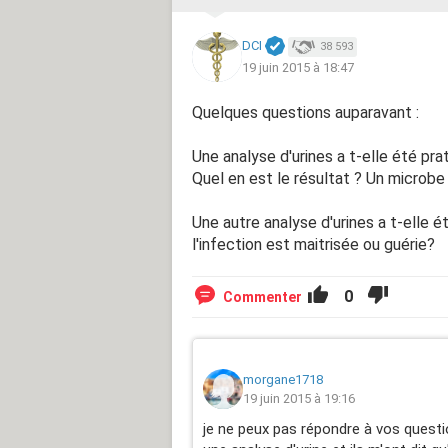
DCI
38 593
19 juin 2015 à 18:47
Quelques questions auparavant :
Une analyse d'urines a t-elle été pra
Quel en est le résultat ? Un microbe 
Une autre analyse d'urines a t-elle é
l'infection est maitrisée ou guérie?
0
Commenter
morgane1718
19 juin 2015 à 19:16
je ne peux pas répondre à vos question