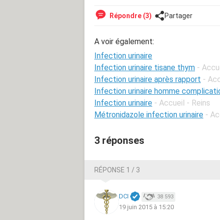
Répondre (3)
Partager
A voir également:
Infection urinaire
Infection urinaire tisane thym
- Accu
Infection urinaire après rapport
- Acc
Infection urinaire homme complicati
Infection urinaire
- Accueil - Reins
Métronidazole infection urinaire
- Ac
3 réponses
RÉPONSE 1 / 3
DCI
38 593
19 juin 2015 à 15:20