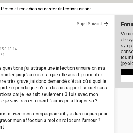
tômes et maladies courantes
Infection urinaire
Foru
Sujet Suivant
Vous 
de cy
sympt
015 à 13:14
conse
:21
les i
(pyél
s questions j'ai attrapé une infection urinaire on m'a
é monter jusqu'au rein est que elle aurait pu monter
re très grave j'ai donc demandé c'était dû à quoi le
juste répondu que c'est dû à un rapport sexuel sans
tions car je les fait seulement 3 fois avec mon
 je vois pas comment j'aurais pu attraper sa ?
 l'amour avec mon compagnon si il y a des risques pour
ggraver mon affection a moi en refesent l'amour ?
nt