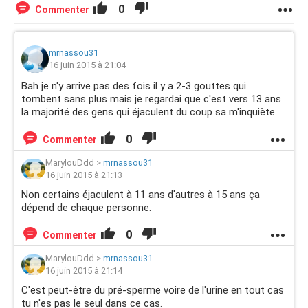
0
Commenter
mrnassou31
16 juin 2015 à 21:04
Bah je n'y arrive pas des fois il y a 2-3 gouttes qui
tombent sans plus mais je regardai que c'est vers 13 ans
la majorité des gens qui éjaculent du coup sa m'inquiète
0
Commenter
MarylouDdd
>
mrnassou31
16 juin 2015 à 21:13
Non certains éjaculent à 11 ans d'autres à 15 ans ça
dépend de chaque personne.
0
Commenter
MarylouDdd
>
mrnassou31
16 juin 2015 à 21:14
C'est peut-être du pré-sperme voire de l'urine en tout cas
tu n'es pas le seul dans ce cas.