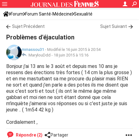
Forum
Forum Santé-Médecine
Sexualité
Sujet Précédent
Sujet Suivant
Problèmes d'éjaculation
mrnassou31
-
Modifié le 16 juin 2015 à 20:54
MarylouDdd -
18 juin 2015 à 15:16
Bonjour j'ai 13 ans le 3 août et depuis mes 10 ans je
ressens des érections très fortes ( 14 cm la plus grosse )
et en me masturbant sa me procure du plaisir mais RIEN
ne sort et quand j'en parle a des potes ils me disent que
eux c'est sorti et tout ( ils ont le même âge même
gabbari et moi rien ne sort étant donné que cela
m'inquiète j'aimerai vos réponses ou si c'est juste je suis
jeune .. ( 1m54 42 kg )
Cordialement ,
Répondre (2)
Partager