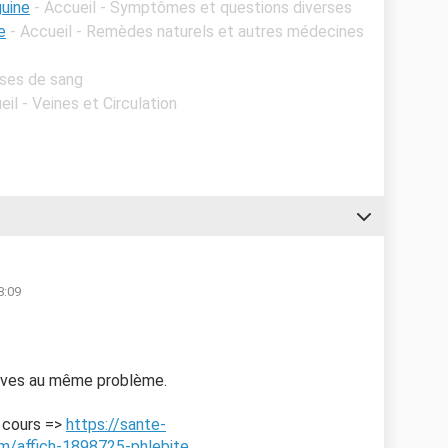
guine
- Accueil - Symptômes et questions diverses
e
- Accueil - Remèdes naturels et autres médecines
yses de sang
eil - Veines et Circulation
8:09
atives au même problème.
n cours =>
https://sante-
m/affich-1898725-phlebite