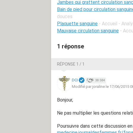
Jambes qui grattent circulation san
Bain de pied pour circulation sanguin
douces
Plaquette sanguine
- Accueil - Anal
Mauvaise circulation sanguine
- Accu
1 réponse
RÉPONSE 1 / 1
DCI
38 584
Modifié par joraline le 17/06/2015 0
Bonjour,
Ne pas multiplier les questions rel
Poursuivre dans cette discussion e
medecine.journaldesfemmes.fr/foru