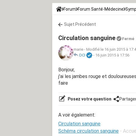
Forum
Forum Santé-Médecine
Symp
Sujet Précédent
Circulation sanguine
Fermé
marie
-
Modifié le 16 juin 2015 à 17:
DCI
-
16 juin 2015 à 17:56
Bonjour,
j'ai les jambes rouge et douloureuses
faire
Posez votre question
Partage
A voir également:
Circulation sanguine
Schéma circulation sanguine
- Accue