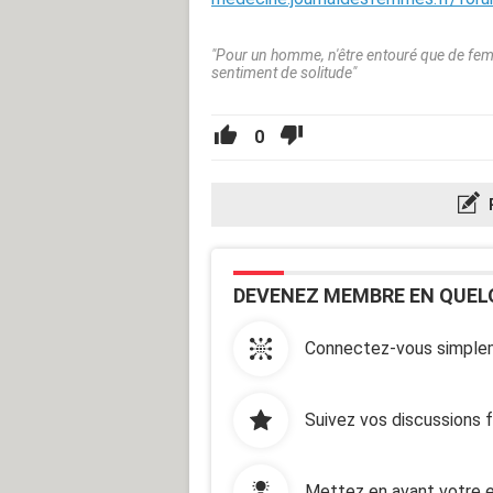
"Pour un homme, n'être entouré que de fe
sentiment de solitude"
0
DEVENEZ MEMBRE EN QUEL
Connectez-vous simplem
Suivez vos discussions 
Mettez en avant votre e