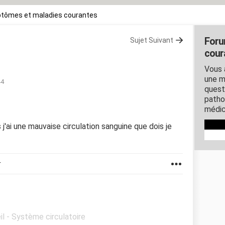
tômes et maladies courantes
Foru
Sujet Suivant
cour
Vous 
une m
44
quest
patho
médic
 j'ai une mauvaise circulation sanguine que dois je
r
il - Système circulatoire