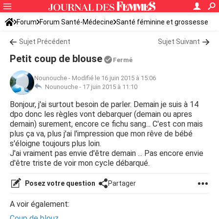
Forum
Forum Santé-Médecine
Santé féminine et grossesse
Tomber enceinte
Sujet Précédent
Sujet Suivant
Petit coup de blouse
Fermé
Nounouche
-
Modifié le 16 juin 2015 à 15:06
Nounouche -
17 juin 2015 à 11:10
Bonjour, j'ai surtout besoin de parler. Demain je suis à 14
dpo donc les règles vont debarquer (demain ou apres
demain) surement, encore ce fichu sang... C'est con mais
plus ça va, plus j'ai l'impression que mon rêve de bébé
s'éloigne toujours plus loin.
J'ai vraiment pas envie d'être demain ... Pas encore envie
d'être triste de voir mon cycle débarqué.
Posez votre question
Partager
A voir également:
Coup de blouz