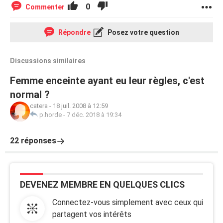
0
Commenter
Répondre
Posez votre question
Discussions similaires
Femme enceinte ayant eu leur règles, c'est
normal ?
catera
-
18 juil. 2008 à 12:59
p.horde
-
7 déc. 2018 à 19:34
22 réponses
DEVENEZ MEMBRE EN QUELQUES CLICS
Connectez-vous simplement avec ceux qui
partagent vos intérêts