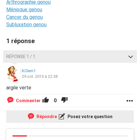
Arthrographie genou
Ménisque genou
Cancer du genou
Subluxation genou
1 réponse
RÉPONSE 1 / 1
KClem1
29 oct. 2015 à 22:38
argile verte
0
Commenter
Répondre
Posez votre question